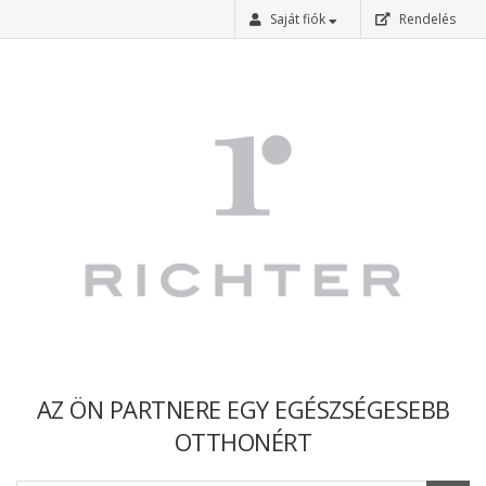
Saját fiók
Rendelés
Bejelentkezés
Regisztráció
Elfelejtettem a jelszavam
AZ ÖN PARTNERE EGY EGÉSZSÉGESEBB
OTTHONÉRT