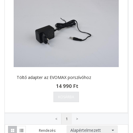
Töltő adapter az EVOMAX porszívóhoz
14 990 Ft
KOSÁRBA
<
1
>
Alapértelmezett
Rendezés: