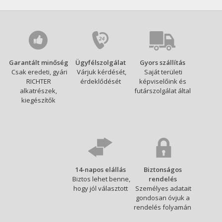
Garantált minőség
Ügyfélszolgálat
Gyors szállítás
Csak eredeti, gyári
Várjuk kérdését,
Saját területi
RICHTER
érdeklődését
képviselőink és
alkatrészek,
futárszolgálat által
kiegészítők
14-napos elállás
Biztonságos
Biztos lehet benne,
rendelés
hogy jól választott
Személyes adatait
gondosan óvjuk a
rendelés folyamán