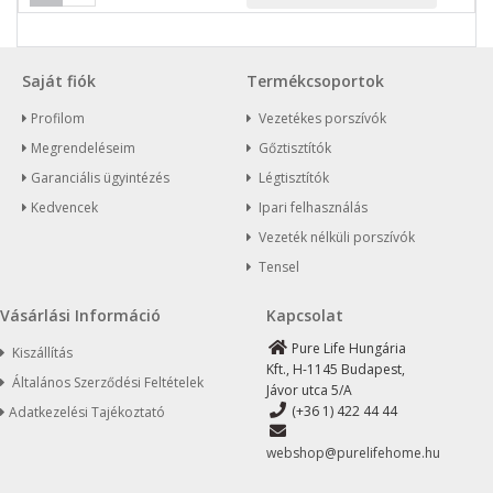
Saját fiók
Termékcsoportok
Profilom
Vezetékes porszívók
Megrendeléseim
Gőztisztítók
Garanciális ügyintézés
Légtisztítók
Kedvencek
Ipari felhasználás
Vezeték nélküli porszívók
Tensel
Vásárlási Információ
Kapcsolat
Pure Life Hungária
Kiszállítás
Kft., H-1145 Budapest,
Általános Szerződési Feltételek
Jávor utca 5/A
(+36 1) 422 44 44
Adatkezelési Tajékoztató
webshop@purelifehome.hu