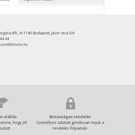
ungária Kft., H-1145 Budapest, Jávor utca 5/A
 44 44
urelifehome.hu
s elállás
Biztonságos rendelés
benne, hogy jól
Személyes adatait gondosan óvjuk a
sztott
rendelés folyamán