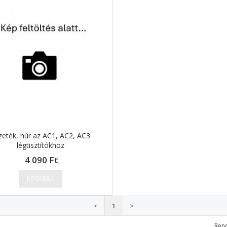
zeték, húr az AC1, AC2, AC3
légtisztítókhoz
4 090 Ft
KOSÁRBA
<
1
>
Ren