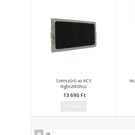
Szénszűrő az AC3
Ve
légtisztítóhoz
13 690 Ft
KOSÁRBA