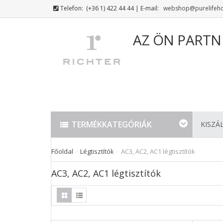
Telefon:
(+36 1) 422 44 44
| E-mail:
webshop@purelifeh
AZ ÖN PARTN
TERMÉKKATEGÓRIÁK
KISZÁ
Főoldal
>
Légtisztítók
>
AC3, AC2, AC1 légtisztítók
AC3, AC2, AC1 légtisztítók