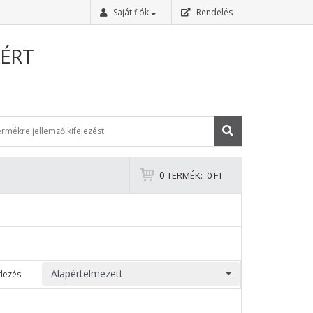
Saját fiók
Rendelés
Bejelentkezés
ÉRT
Regisztráció
0
TERMÉK:
0 FT
Elfelejtettem a jelszavam
Alapértelmezett
dezés: