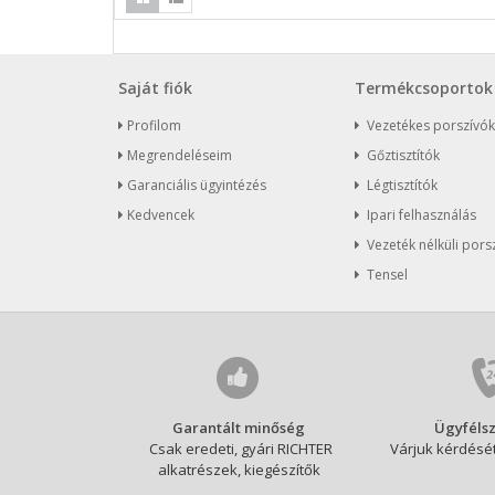
Saját fiók
Termékcsoportok
Profilom
Vezetékes porszívók
Megrendeléseim
Gőztisztítók
Garanciális ügyintézés
Légtisztítók
Kedvencek
Ipari felhasználás
Vezeték nélküli pors
Tensel
Garantált minőség
Ügyfélsz
Csak eredeti, gyári RICHTER
Várjuk kérdését
alkatrészek, kiegészítők