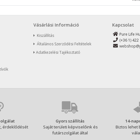
Vásárlási Információ
Kapcsolat
Pure Life H
Kiszállítás
(+36 1) 422
Általános Szerződési Feltételek
webshop@p
Adatkezelési Tajékoztató
zívók
olgálat
Gyors szállítás
14-napo
, érdeklődését
Saját területi képviselőink és
Biztos lehet 
futárszolgálat által
vála