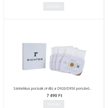
KOSÁRBA
Szintetikus porzsák (4 db) a D920/D950 porszívó...
7 490 Ft
KOSÁRBA