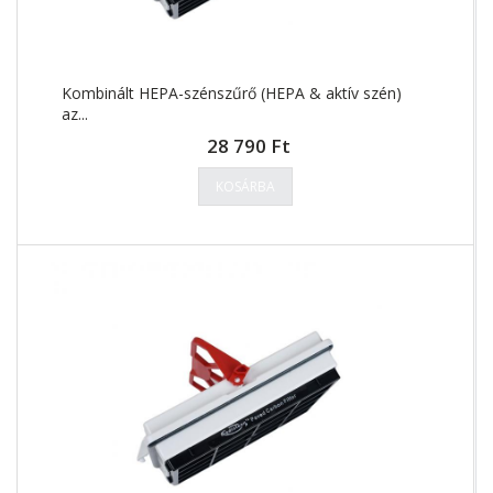
Kombinált HEPA-szénszűrő (HEPA & aktív szén)
az...
28 790 Ft
KOSÁRBA