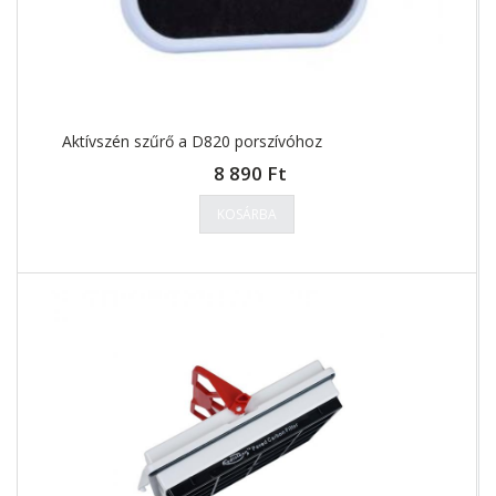
Aktívszén szűrő a D820 porszívóhoz
8 890 Ft
KOSÁRBA