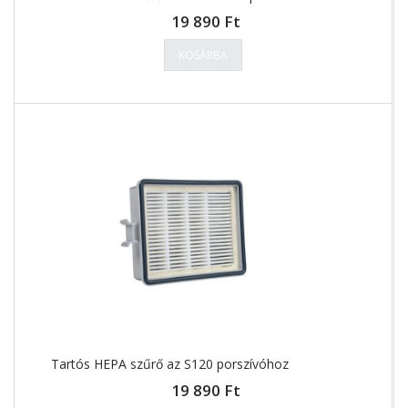
19 890 Ft
KOSÁRBA
Tartós HEPA szűrő az S120 porszívóhoz
19 890 Ft