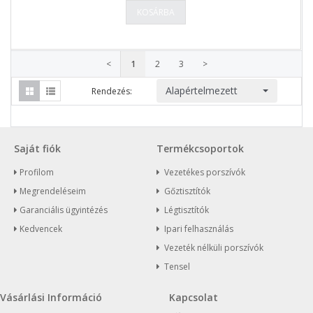
KOSÁRBA
<
1
2
3
>
Alapértelmezett
Rendezés:
Saját fiók
Termékcsoportok
Profilom
Vezetékes porszívók
Megrendeléseim
Gőztisztítók
Garanciális ügyintézés
Légtisztítók
Kedvencek
Ipari felhasználás
Vezeték nélküli porszívók
Tensel
Vásárlási Információ
Kapcsolat