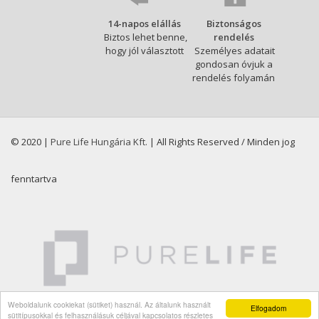
14-napos elállás
Biztonságos
Biztos lehet benne,
rendelés
hogy jól választott
Személyes adatait
gondosan óvjuk a
rendelés folyamán
© 2020 |
Pure Life Hungária Kft.
| All Rights Reserved / Minden jog
fenntartva
Weboldalunk cookiekat (sütiket) használ. Az általunk használt
Elfogadom
sütitípusokkal és felhasználásuk céljával kapcsolatos részletes