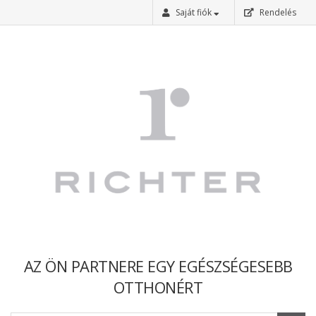
Saját fiók
Rendelés
Bejelentkezés
Regisztráció
Elfelejtettem a jelszavam
AZ ÖN PARTNERE EGY EGÉSZSÉGESEBB
OTTHONÉRT