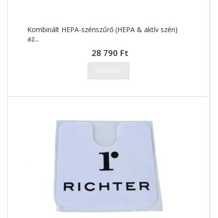
Kombinált HEPA-szénszűrő (HEPA & aktív szén)
az...
28 790 Ft
KOSÁRBA