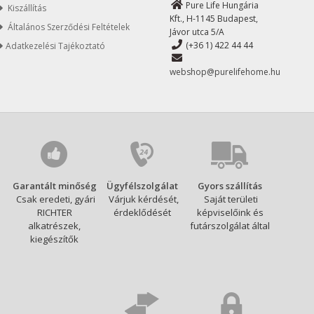
Pure Life Hungária
Kiszállítás
Kft., H-1145 Budapest,
Általános Szerződési Feltételek
Jávor utca 5/A
(+36 1) 422 44 44
Adatkezelési Tajékoztató
webshop@purelifehome.hu
Garantált minőség
Ügyfélszolgálat
Gyors szállítás
Csak eredeti, gyári
Várjuk kérdését,
Saját területi
RICHTER
érdeklődését
képviselőink és
alkatrészek,
futárszolgálat által
kiegészítők