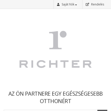
Saját fiók
Rendelés
Bejelentkezés
Regisztráció
Elfelejtettem a jelszavam
AZ ÖN PARTNERE EGY EGÉSZSÉGESEBB
OTTHONÉRT