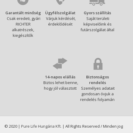
Garantált minőség
Ügyfélszolgálat
Gyors szállítás
Csak eredeti, gyári
Várjuk kérdését,
Saját területi
RICHTER
érdeklődését
képviselőink és
alkatrészek,
futárszolgálat által
kiegészítők
14-napos elállás
Biztonságos
Biztos lehet benne,
rendelés
hogy jól választott
Személyes adatait
gondosan óvjuk a
rendelés folyamán
© 2020 |
Pure Life Hungária Kft.
| All Rights Reserved / Minden jog