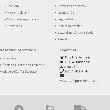
Profilom
Vezetékes porszívók
Megrendeléseim
Gőztisztítók
Garanciális ügyintézés
Légtisztítók
Kedvencek
Ipari felhasználás
Vezeték nélküli porszívók
Tensel
Vásárlási Információ
Kapcsolat
Pure Life Hungária
Kiszállítás
Kft., H-1145 Budapest,
Általános Szerződési Feltételek
Jávor utca 5/A
(+36 1) 422 44 44
Adatkezelési Tajékoztató
webshop@purelifehome.hu