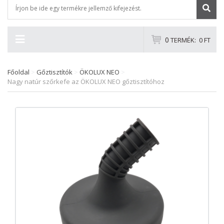
0
TERMÉK:
0 FT
Főoldal
>
Gőztisztítók
>
ÖKOLUX NEO
>
Nagy natúr szőrkefe az ÖKOLUX NEO gőztisztítóhoz